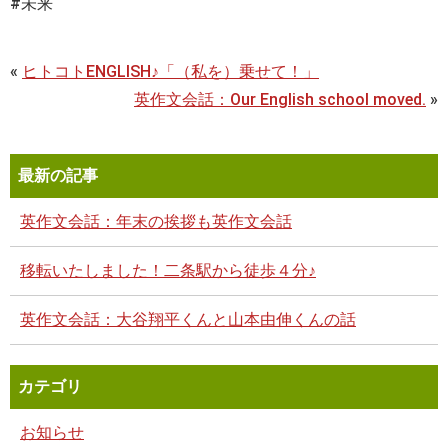
#未来
«
ヒトコトENGLISH♪「（私を）乗せて！」
英作文会話：Our English school moved.
»
最新の記事
英作文会話：年末の挨拶も英作文会話
移転いたしました！二条駅から徒歩４分♪
英作文会話：大谷翔平くんと山本由伸くんの話
カテゴリ
お知らせ