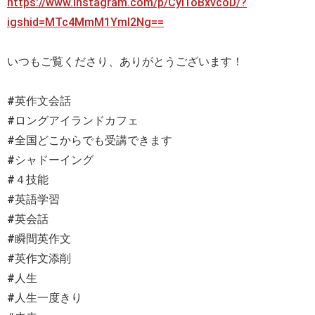
https://www.instagram.com/p/Cyi1oBxvcoD/?
igshid=MTc4MmM1YmI2Ng==
いつもご覧くださり、ありがとうございます！
#英作文会話
#ロングアイランドカフェ
#全国どこからでも受講できます
#シャドーイング
#４技能
#英語学習
#英会話
#瞬間英作文
#英作文添削
#人生
#人生一度きり