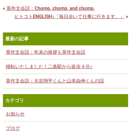
«
英作文会話：Chomp, chomp, and chomp.
ヒトコトENGLISH♪「毎日歩いて仕事に行きます。」
»
最新の記事
英作文会話：年末の挨拶も英作文会話
移転いたしました！二条駅から徒歩４分♪
英作文会話：大谷翔平くんと山本由伸くんの話
カテゴリ
お知らせ
ブログ