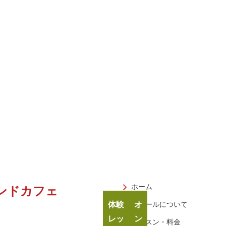
ホーム
ンドカフェ
体験
オ
スクールについて
レッ
ン
レッスン・料金