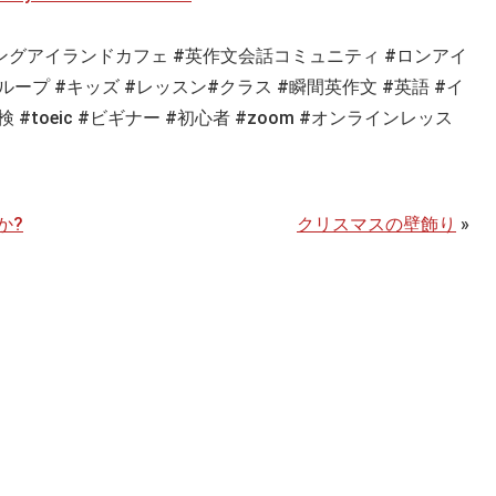
ングアイランドカフェ
#
英作文会話コミュニティ
#
ロンアイ
ループ
#
キッズ
#
レッスン
#
クラス
#
瞬間英作文
#
英語
#
イ
検
#toeic #ビギナー #初心者 #zoom #オンラインレッス
か?
クリスマスの壁飾り
»