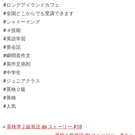
#ロングアイランドカフェ
#全国どこからでも受講できます
#シャドーイング
#４技能
#英語学習
#英会話
#瞬間英作文
#英作文添削
#中学生
#ジュニアクラス
#英検２級
#英検
#人気
«
英検準２級単語 de ストーリー #10