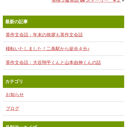
英検５級単語 de ストーリー #２
»
最新の記事
英作文会話：年末の挨拶も英作文会話
移転いたしました！二条駅から徒歩４分♪
英作文会話：大谷翔平くんと山本由伸くんの話
カテゴリ
お知らせ
ブログ