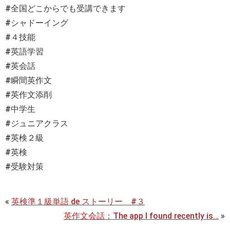
#全国どこからでも受講できます
#シャドーイング
#４技能
#英語学習
#英会話
#瞬間英作文
#英作文添削
#中学生
#ジュニアクラス
#英検２級
#英検
#受験対策
«
英検準１級単語 de ストーリー #３
英作文会話：The app I found recently is…
»