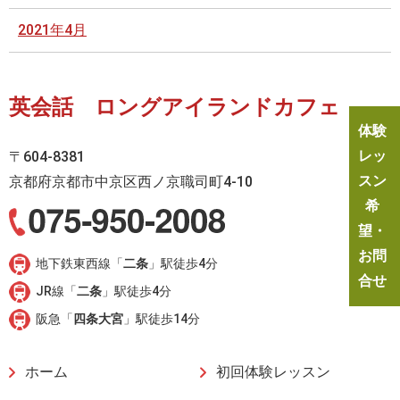
2021年4月
英会話 ロングアイランドカフェ
体験
レッ
〒604-8381
スン
京都府京都市中京区西ノ京職司町4-10
希
望・
お問
地下鉄東西線「
二条
」駅徒歩4分
合せ
JR線「
二条
」駅徒歩4分
阪急「
四条大宮
」駅徒歩14分
ホーム
初回体験レッスン