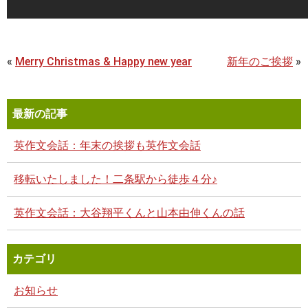
«
Merry Christmas & Happy new year
新年のご挨拶
»
最新の記事
英作文会話：年末の挨拶も英作文会話
移転いたしました！二条駅から徒歩４分♪
英作文会話：大谷翔平くんと山本由伸くんの話
カテゴリ
お知らせ