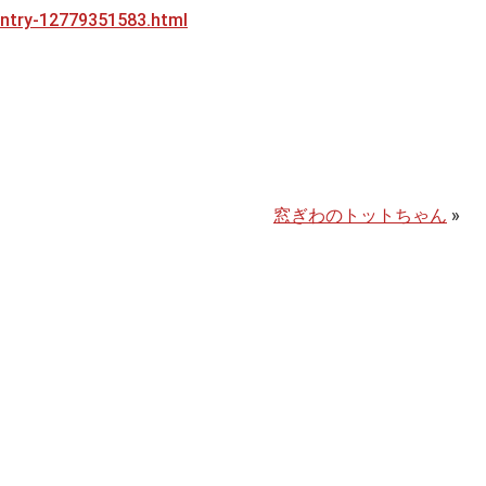
/entry-12779351583.html
窓ぎわのトットちゃん
»