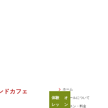
ホーム
ンドカフェ
体験
オ
スクールについて
レッ
ン
レッスン・料金