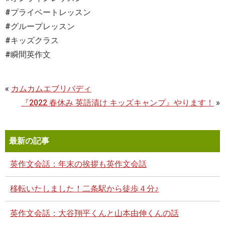
#
プライベートレッスン
#
グループレッスン
#
キッズクラス
#
瞬間英作文
«
カムカムエブリバディ
『2022 春休み 英語漬け キッズキャンプ』やります！
»
最新の記事
英作文会話：年末の挨拶も英作文会話
移転いたしました！二条駅から徒歩４分♪
英作文会話：大谷翔平くんと山本由伸くんの話