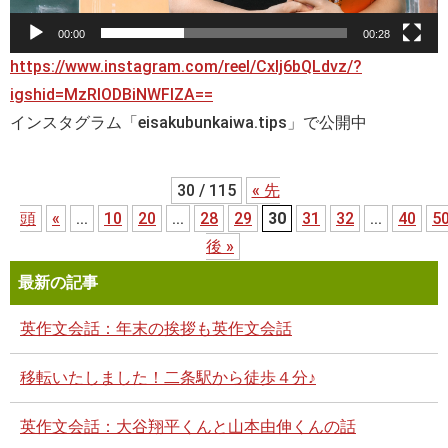
00:00
00:28
https://www.instagram.com/reel/CxIj6bQLdvz/?
igshid=MzRlODBiNWFlZA==
インスタグラム「eisakubunkaiwa.tips」で公開中
30 / 115
« 先
頭
«
...
10
20
...
28
29
30
31
32
...
40
5
後 »
最新の記事
英作文会話：年末の挨拶も英作文会話
移転いたしました！二条駅から徒歩４分♪
英作文会話：大谷翔平くんと山本由伸くんの話