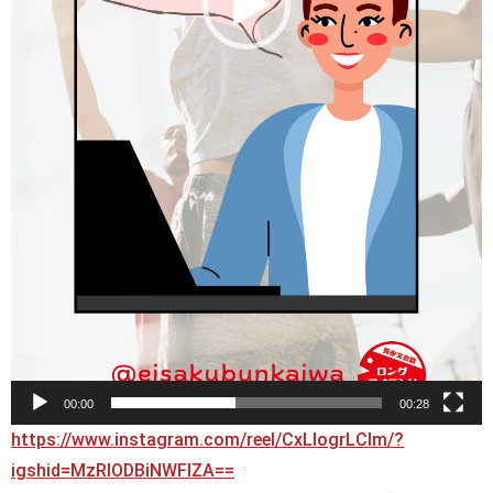
00:00
00:28
https://www.instagram.com/reel/CxLIogrLCIm/?
igshid=MzRlODBiNWFlZA==