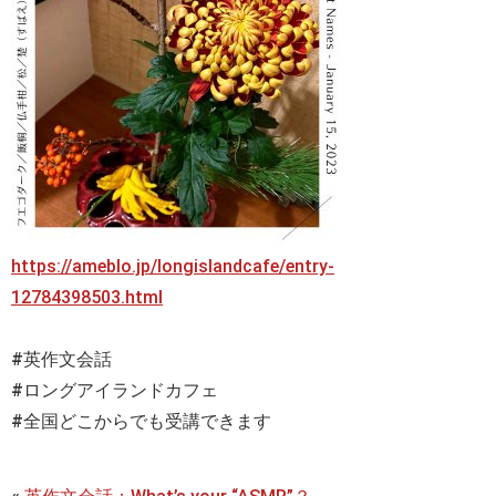
https://ameblo.jp/longislandcafe/entry-
12784398503.html
#英作文会話
#ロングアイランドカフェ
#全国どこからでも受講できます