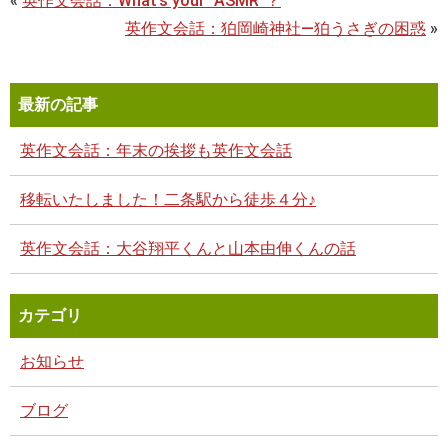
«
英作文会話：What’s your “ASMR”？
英作文会話：狛岡崎神社―狛うさぎの困惑
»
最新の記事
英作文会話：年末の挨拶も英作文会話
移転いたしました！二条駅から徒歩４分♪
英作文会話：大谷翔平くんと山本由伸くんの話
カテゴリ
お知らせ
ブログ