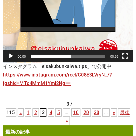
00:00
00:36
インスタグラム「eisakubunkaiwa.tips」で公開中
https://www.instagram.com/reel/C08E3LVryN_/?
igshid=MTc4MmM1YmI2Ng==
3 /
115
«
1
2
3
4
5
...
10
20
30
...
»
最後
»
最新の記事