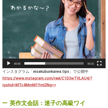
00:00
00:31
インスタグラム「eisakubunkaiwa.tips」で公開中
https://www.instagram.com/reel/C1D3wTVLAU4/?
igshid=MTc4MmM1YmI2Ng==
英作文会話：迷子の高級ワイ