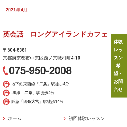
2021年4月
英会話 ロングアイランドカフェ
体験
レッ
〒604-8381
スン
京都府京都市中京区西ノ京職司町4-10
希
望・
お問
地下鉄東西線「
二条
」駅徒歩4分
合せ
JR線「
二条
」駅徒歩4分
阪急「
四条大宮
」駅徒歩14分
ホーム
初回体験レッスン