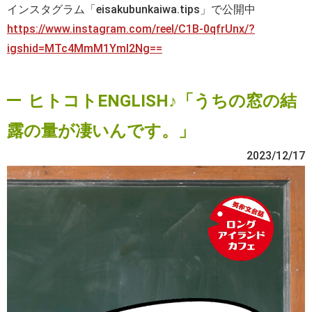
インスタグラム「eisakubunkaiwa.tips」で公開中
https://www.instagram.com/reel/C1B-0qfrUnx/?
igshid=MTc4MmM1YmI2Ng==
ヒトコトENGLISH♪「うちの窓の結
露の量が凄いんです。」
2023/12/17
動
画
プ
レ
ー
ヤ
ー