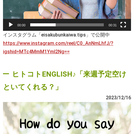
00:00
00:31
インスタグラム「eisakubunkaiwa.tips」で公開中
https://www.instagram.com/reel/C0_AnNmLhfJ/?
igshid=MTc4MmM1YmI2Ng==
ヒトコトENGLISH♪「来週予定空け
といてくれる？」
2023/12/16
動
画
プ
レ