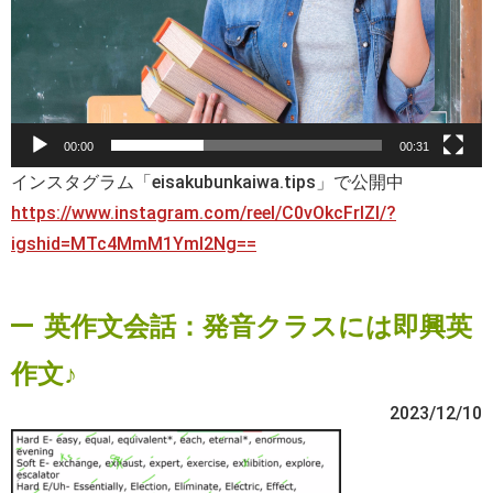
00:00
00:31
インスタグラム「eisakubunkaiwa.tips」で公開中
https://www.instagram.com/reel/C0vOkcFrIZl/?
igshid=MTc4MmM1YmI2Ng==
英作文会話：発音クラスには即興英
作文♪
2023/12/10