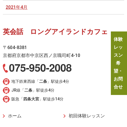
2021年4月
英会話 ロングアイランドカフェ
体験
レッ
〒604-8381
スン
京都府京都市中京区西ノ京職司町4-10
希
望・
お問
地下鉄東西線「
二条
」駅徒歩4分
合せ
JR線「
二条
」駅徒歩4分
阪急「
四条大宮
」駅徒歩14分
ホーム
初回体験レッスン