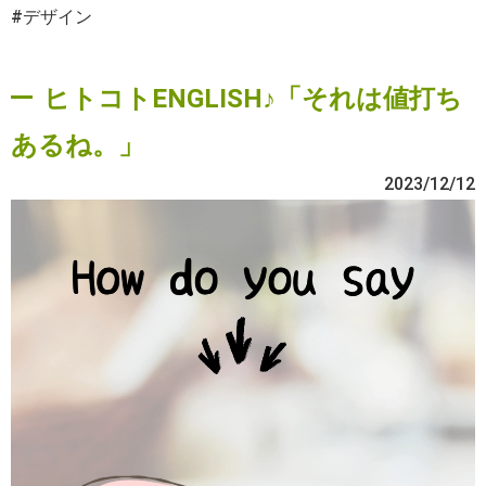
#デザイン
ヒトコトENGLISH♪「それは値打ち
あるね。」
2023/12/12
動
画
プ
レ
ー
ヤ
ー