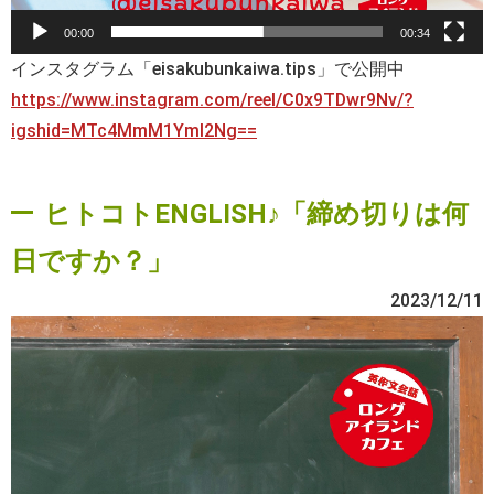
00:00
00:34
インスタグラム「eisakubunkaiwa.tips」で公開中
https://www.instagram.com/reel/C0x9TDwr9Nv/?
igshid=MTc4MmM1YmI2Ng==
ヒトコトENGLISH♪「締め切りは何
日ですか？」
2023/12/11
動
画
プ
レ
ー
ヤ