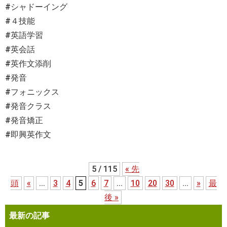
#シャドーイング
#４技能
#英語学習
#英会話
#英作文添削
#発音
#フォニックス
#発音クラス
#発音矯正
#即興英作文
5 / 115
« 先
頭
«
...
3
4
5
6
7
...
10
20
30
...
»
最
後 »
最新の記事