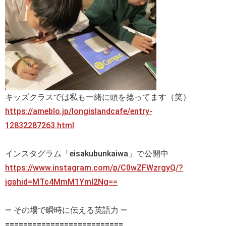
キッズクラスでは私も一緒に頭を捻ってます（笑）
https://ameblo.jp/longislandcafe/entry-
12832287263.html
インスタグラム「eisakubunkaiwa」で公開中
https://www.instagram.com/p/C0wZFWzrgyQ/?
igshid=MTc4MmM1YmI2Ng==
— その場で瞬時に伝える英語力 —
==========================