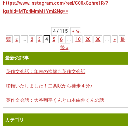
https://www.instagram.com/reel/C00xCzhre1R/?
igshid=MTc4MmM1YmI2Ng==
4 / 115
« 先
頭
«
...
2
3
4
5
6
...
10
20
30
...
»
最
後 »
最新の記事
英作文会話：年末の挨拶も英作文会話
移転いたしました！二条駅から徒歩４分♪
英作文会話：大谷翔平くんと山本由伸くんの話
カテゴリ