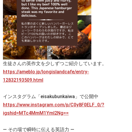
生徒さんの英作文を少しずつご紹介しています。
https://ameblo.jp/longislandcafe/entry-
12832193509.html
インスタグラム「eisakubunkaiwa」で公開中
https://www.instagram.com/p/C0y8F0ELF_0/?
igshid=MTc4MmM1YmI2Ng==
— その場で瞬時に伝える英語力 —