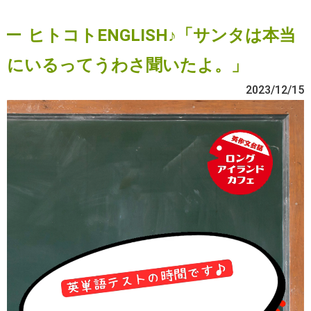
ヒトコトENGLISH♪「サンタは本当
にいるってうわさ聞いたよ。」
2023/12/15
動
画
プ
レ
ー
ヤ
ー