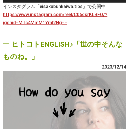
インスタグラム「eisakubunkaiwa.tips」で公開中
https://www.instagram.com/reel/C06dsrKLBFO/?
igshid=MTc4MmM1YmI2Ng==
ヒトコトENGLISH♪「世の中そんな
ものね。」
2023/12/14
動
画
プ
レ
ー
ヤ
ー