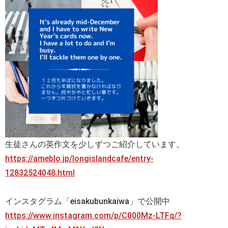
生徒さんの英作文を少しずつご紹介しています。
https://ameblo.jp/longislandcafe/entry-
12832524048.html
インスタグラム「eisakubunkaiwa」で公開中
https://www.instagram.com/p/C000Mz-LTFq/?