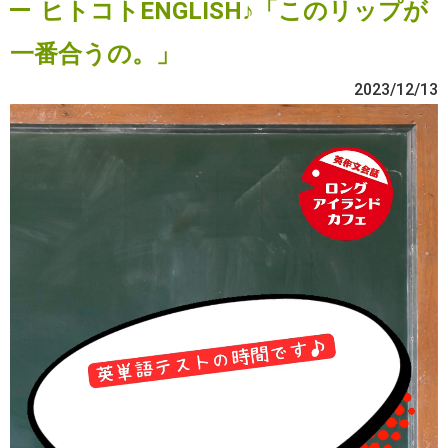
ヒトコトENGLISH♪「このリップが
一番合うの。」
2023/12/13
動
画
プ
レ
ー
ヤ
ー