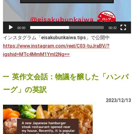
00:00
00:32
インスタグラム「eisakubunkaiwa.tips」で公開中
https://www.instagram.com/reel/C03-tuJraBV/?
igshid=MTc4MmM1YmI2Ng==
英作文会話：物議を醸した「ハンバ
ーグ」の英訳
2023/12/13